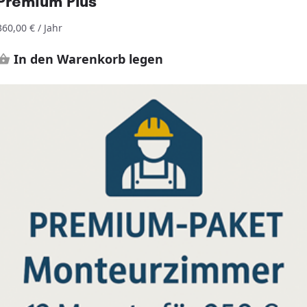
Premium Plus
360,00
€
/ Jahr
In den Warenkorb legen