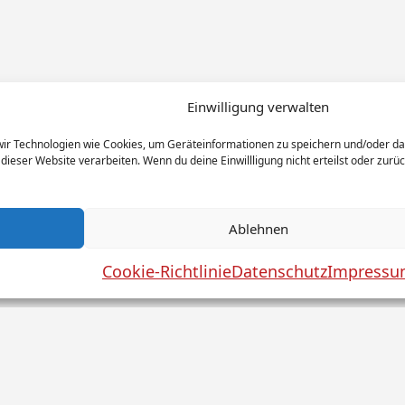
Einwilligung verwalten
 wir Technologien wie Cookies, um Geräteinformationen zu speichern und/oder d
 dieser Website verarbeiten. Wenn du deine Einwillligung nicht erteilst oder zu
Ablehnen
Cookie-Richtlinie
Datenschutz
Impress
utz
Haftungsausschluss
AGB
Widerrufsbelehrung
C