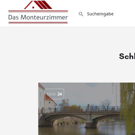
Sch
NOV.
24