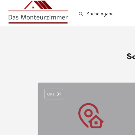
S
OKT.
31