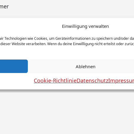
Einwilligung verwalten
 wir Technologien wie Cookies, um Geräteinformationen zu speichern und/oder d
 dieser Website verarbeiten. Wenn du deine Einwillligung nicht erteilst oder zu
Ablehnen
Cookie-Richtlinie
Datenschutz
Impress
utz
Haftungsausschluss
AGB
Widerrufsbelehrung
C